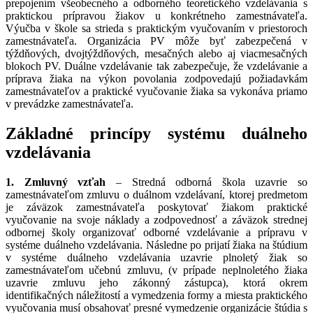
prepojením všeobecného a odborného teoretického vzdelávania s
praktickou prípravou žiakov u konkrétneho zamestnávateľa.
Výučba v škole sa strieda s praktickým vyučovaním v priestoroch
zamestnávateľa. Organizácia PV môže byť zabezpečená v
týždňových, dvojtýždňových, mesačných alebo aj viacmesačných
blokoch PV. Duálne vzdelávanie tak zabezpečuje, že vzdelávanie a
príprava žiaka na výkon povolania zodpovedajú požiadavkám
zamestnávateľov a praktické vyučovanie žiaka sa vykonáva priamo
v prevádzke zamestnávateľa.
Základné princípy systému duálneho
vzdelávania
1. Zmluvný vzťah
– Stredná odborná škola uzavrie so
zamestnávateľom zmluvu o duálnom vzdelávaní, ktorej predmetom
je záväzok zamestnávateľa poskytovať žiakom praktické
vyučovanie na svoje náklady a zodpovednosť a záväzok strednej
odbornej školy organizovať odborné vzdelávanie a prípravu v
systéme duálneho vzdelávania. Následne po prijatí žiaka na štúdium
v systéme duálneho vzdelávania uzavrie plnoletý žiak so
zamestnávateľom učebnú zmluvu, (v prípade neplnoletého žiaka
uzavrie zmluvu jeho zákonný zástupca), ktorá okrem
identifikačných náležitostí a vymedzenia formy a miesta praktického
vyučovania musí obsahovať presné vymedzenie organizácie štúdia s