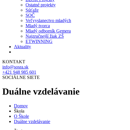
Ostatné projekty
Súťaže
SOČ
Veľvyslanectvo mladých
Mladý tvorca
Mladý odborník Gemera
Najzručnejší žiak ZŠ
ETWINNING
Aktuality
KONTAKT
info@sosra.sk
+421 948 985 601
SOCIÁLNE SIETE
Duálne vzdelávanie
Domov
Škola
O Škole
Duálne vzdelávanie