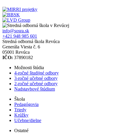
info@sosra.sk
+421 948 985 601
Stredná odborná škola Revúca
Generála Viesta č. 6
05001 Revúca
IČO:
37890182
Možnosti štúdia
4-ročné študijné odbory
3-ročné učebné odbory
2-ročné učebné odbory
Nadstavbové štúdium
Škola
Pedagógovia
Triedy
Krúžky
Učebne/dielne
Ostatné