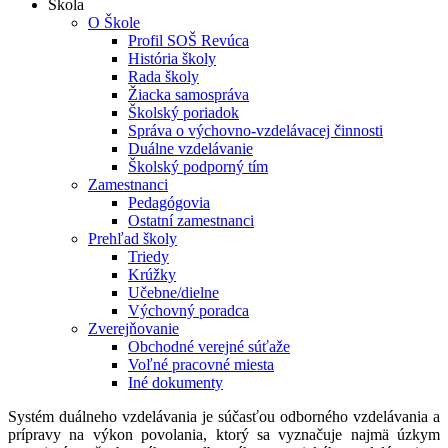
Škola
O Škole
Profil SOŠ Revúca
História školy
Rada školy
Žiacka samospráva
Školský poriadok
Správa o výchovno-vzdelávacej činnosti
Duálne vzdelávanie
Školský podporný tím
Zamestnanci
Pedagógovia
Ostatní zamestnanci
Prehľad školy
Triedy
Krúžky
Učebne/dielne
Výchovný poradca
Zverejňovanie
Obchodné verejné súťaže
Voľné pracovné miesta
Iné dokumenty
Systém duálneho vzdelávania je súčasťou odborného vzdelávania a
prípravy na výkon povolania, ktorý sa vyznačuje najmä úzkym