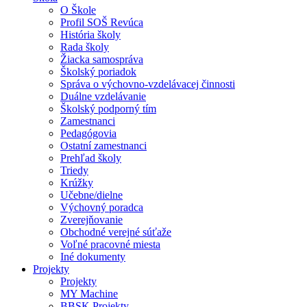
O Škole
Profil SOŠ Revúca
História školy
Rada školy
Žiacka samospráva
Školský poriadok
Správa o výchovno-vzdelávacej činnosti
Duálne vzdelávanie
Školský podporný tím
Zamestnanci
Pedagógovia
Ostatní zamestnanci
Prehľad školy
Triedy
Krúžky
Učebne/dielne
Výchovný poradca
Zverejňovanie
Obchodné verejné súťaže
Voľné pracovné miesta
Iné dokumenty
Projekty
Projekty
MY Machine
BBSK Projekty