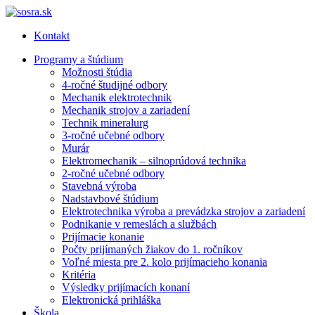
Kontakt
Programy a štúdium
Možnosti štúdia
4-ročné študijné odbory
Mechanik elektrotechnik
Mechanik strojov a zariadení
Technik mineralurg
3-ročné učebné odbory
Murár
Elektromechanik – silnoprúdová technika
2-ročné učebné odbory
Stavebná výroba
Nadstavbové štúdium
Elektrotechnika výroba a prevádzka strojov a zariadení
Podnikanie v remeslách a službách
Prijímacie konanie
Počty prijímaných žiakov do 1. ročníkov
Voľné miesta pre 2. kolo prijímacieho konania
Kritéria
Výsledky prijímacích konaní
Elektronická prihláška
Škola