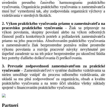
uvedením presného časového harmonogramu praktického
vyučovania. Organizácia praktického vyučovania u zamestnávateľa
musí byť vymedzená tak, aby zodpovedala organizácii výchovy a
vzdelávania v stredných školách.
2. Výkon praktického vyučovania priamo u zamestnávateľa na
pracovisku praktického vyučovania
– Žiak sa pripravuje na
výkon povolania, skupiny povolaní alebo na výkon odborných
činností podľa konkrétnych potrieb a požiadaviek zamestnávateľa
priamo na jeho pracovisku. Absolvovaním praktického vyučovania
u zamestnávateľa žiak bezprostredne poznáva reálne prostredie
výkonu povolania a rozvíja pracovné návyky nevyhnutné pre
úspešné zaradenie sa na trh práce bezprostredne po ukončení štúdia
bez potreby ďalšieho doškoľovania či preškoľovania.
3. Prevzatie zodpovednosti zamestnávateľom za praktické
vyučovanie
– Zamestnávateľovi v systéme duálneho vzdelávania sa
nielen umožňuje vstúpiť do procesu odborného vzdelávania, ale
ukladá sa mu plná zodpovednosť za organizáciu, obsah a kvalitu
praktického vyučovania a na tento účel uhrádza všetky náklady
spojené s financovaním praktického vyučovania.
Partneri