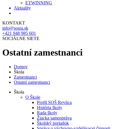
ETWINNING
Aktuality
KONTAKT
info@sosra.sk
+421 948 985 601
SOCIÁLNE SIETE
Ostatní zamestnanci
Domov
Škola
Zamestnanci
Ostatní zamestnanci
Škola
O Škole
Profil SOŠ Revúca
História školy
Rada školy
Žiacka samospráva
Školský poriadok
Správa o výchovno-vzdelávacej činnosti