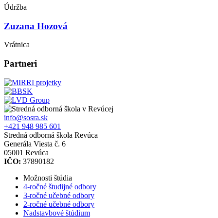
Údržba
Zuzana Hozová
Vrátnica
Partneri
info@sosra.sk
+421 948 985 601
Stredná odborná škola Revúca
Generála Viesta č. 6
05001 Revúca
IČO:
37890182
Možnosti štúdia
4-ročné študijné odbory
3-ročné učebné odbory
2-ročné učebné odbory
Nadstavbové štúdium