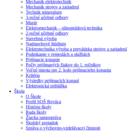
Mechanik elektrotechnik
Mechanik strojov a zariadení
Technik mineralurg
3-ročné učebné odbory
Murár
Elektromechanik – silnoprúdová technika
2-ročné učebné odbory
Stavebná výroba
Nadstavbové štúdium
Elektrotechnika výroba a prevádzka strojov a zariadení
Podnikanie v remeslách a službách
Prijímacie konanie
Počty prijímaných žiakov do 1. ročníkov
Voľné miesta pre 2. kolo prijímacieho konania
Kritéria
Výsledky prijímacích konaní
Elektronická prihláška
Škola
O Škole
Profil SOŠ Revúca
História školy
Rada školy
Žiacka samospráva
Školský poriadok
Správa o výchovno-vzdelávacej činnosti