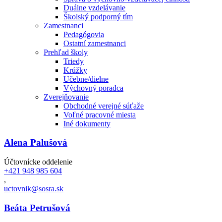
Duálne vzdelávanie
Školský podporný tím
Zamestnanci
Pedagógovia
Ostatní zamestnanci
Prehľad školy
Triedy
Krúžky
Učebne/dielne
Výchovný poradca
Zverejňovanie
Obchodné verejné súťaže
Voľné pracovné miesta
Iné dokumenty
Alena Palušová
Účtovnícke oddelenie
+421 948 985 604
,
uctovnik@sosra.sk
Beáta Petrušová