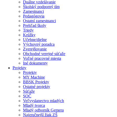
Duálne vzdelávanie
Školský podporný tím
Zamestnanci
Pedagógovia
Ostatní zamestnanci
Prehľad školy
Triedy
Krúžky
Učebne/dielne
Výchovný poradca
Zverejňovanie
Obchodné verejné súťaže
Voľné pracovné miesta
Iné dokumenty
Projekty
Projekty
MY Machine
BBSK Projekty
Ostatné projekty
Súťaže
SOČ
Veľvyslanectvo mladých
Mladý tvorca
Mladý odborník Gemera
Najzručnejší žiak ZŠ