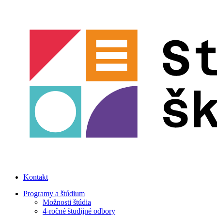
Kontakt
Programy a štúdium
Možnosti štúdia
4-ročné študijné odbory