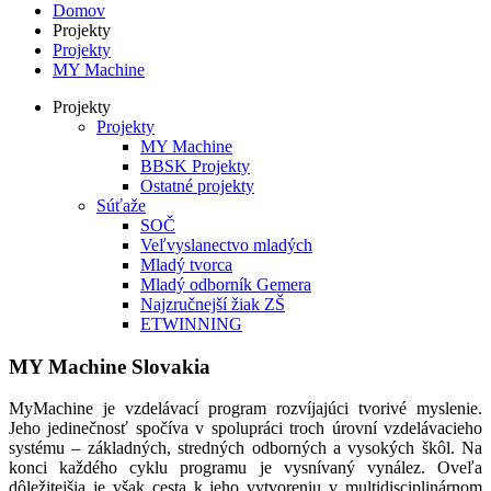
Domov
Projekty
Projekty
MY Machine
Projekty
Projekty
MY Machine
BBSK Projekty
Ostatné projekty
Súťaže
SOČ
Veľvyslanectvo mladých
Mladý tvorca
Mladý odborník Gemera
Najzručnejší žiak ZŠ
ETWINNING
MY Machine Slovakia
MyMachine je vzdelávací program rozvíjajúci tvorivé myslenie.
Jeho jedinečnosť spočíva v spolupráci troch úrovní vzdelávacieho
systému – základných, stredných odborných a vysokých škôl. Na
konci každého cyklu programu je vysnívaný vynález. Oveľa
dôležitejšia je však cesta k jeho vytvoreniu v multidisciplinárnom