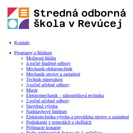
Kontakt
Programy a štúdium
Možnosti štúdia
4-ročné študijné odbory
Mechanik elektrotechnik
Mechanik strojov a zariadení
Technik mineralurg
3-ročné učebné odbory
Murár
Elektromechanik – silnoprúdová technika
2-ročné učebné odbory
Stavebná výroba
Nadstavbové štúdium
Elektrotechnika výroba a prevádzka strojov a zariadení
Podnikanie v remeslách a službách
Prijímacie konanie
Počty prijímaných žiakov do 1. ročníkov