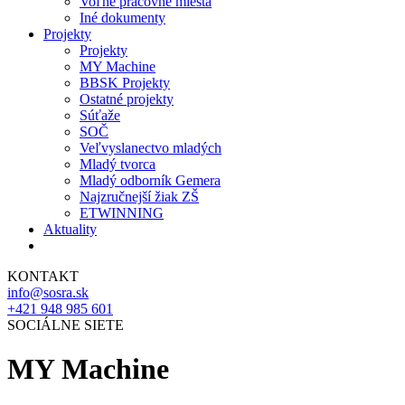
Voľné pracovné miesta
Iné dokumenty
Projekty
Projekty
MY Machine
BBSK Projekty
Ostatné projekty
Súťaže
SOČ
Veľvyslanectvo mladých
Mladý tvorca
Mladý odborník Gemera
Najzručnejší žiak ZŠ
ETWINNING
Aktuality
KONTAKT
info@sosra.sk
+421 948 985 601
SOCIÁLNE SIETE
MY Machine