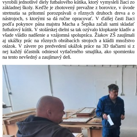
vyrobili jednotlivé diely futbalového kútika, ktorý vymysleli žiaci zo
základnej školy. Keďže je zhotovený prevažne z borovice, v úvode
stretnutia sa prítomní porozprávali o rôznych druhoch dreva a o
nástrojoch, s ktorými sa dá ručne opracovať. V ďalšej časti žiaci
podľa pokynov pána majstra Macha a Šepíka začali sami skladať
futbalový kútik. V stolárskej dielni sa tak ozývalo klopkanie kladív a
všade vládlo nadšenie a vzájomná spolupráca. Žiakov ZŠ zaujímali
aj ukážky prác na rôznych obrábacích strojoch a kládli množstvo
otázok. V závere po predvedení ukážok práce na 3D tlačiarni si z
nej každý účastník odniesol vytlačeného smajlíka, ako spomienku
na tento nevšedný a zaujímavý deň.