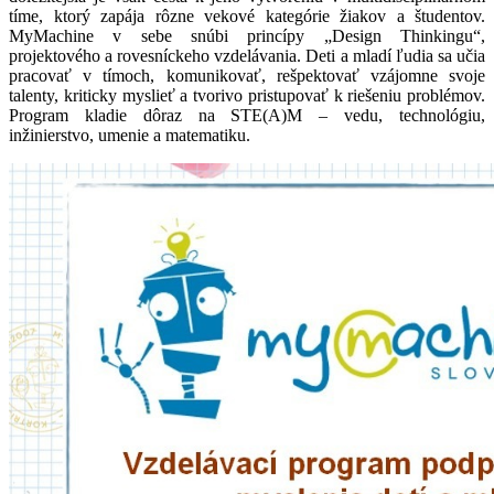
tíme, ktorý zapája rôzne vekové kategórie žiakov a študentov.
MyMachine v sebe snúbi princípy „Design Thinkingu“,
projektového a rovesníckeho vzdelávania. Deti a mladí ľudia sa učia
pracovať v tímoch, komunikovať, rešpektovať vzájomne svoje
talenty, kriticky myslieť a tvorivo pristupovať k riešeniu problémov.
Program kladie dôraz na STE(A)M – vedu, technológiu,
inžinierstvo, umenie a matematiku.