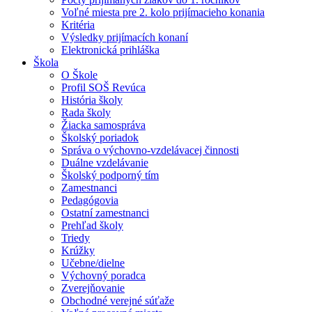
Voľné miesta pre 2. kolo prijímacieho konania
Kritéria
Výsledky prijímacích konaní
Elektronická prihláška
Škola
O Škole
Profil SOŠ Revúca
História školy
Rada školy
Žiacka samospráva
Školský poriadok
Správa o výchovno-vzdelávacej činnosti
Duálne vzdelávanie
Školský podporný tím
Zamestnanci
Pedagógovia
Ostatní zamestnanci
Prehľad školy
Triedy
Krúžky
Učebne/dielne
Výchovný poradca
Zverejňovanie
Obchodné verejné súťaže