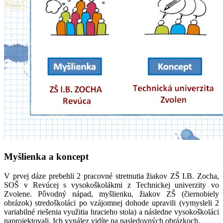
Myšlienka a koncept
V prvej dáze prebehli 2 pracovné stretnutia žiakov ZŠ I.B. Zocha,
SOŠ v Revúcej s vysokoškolákmi z Technickej univerzity vo
Zvolene. Pôvodný nápad, myšlienku, žiakov ZŠ (čiernobiely
obrázok) stredoškoláci po vzájomnej dohode upravili (vymysleli 2
variabilné riešenia využitia hracieho stola) a následne vysokoškoláci
naprojektovali. Ich vynález vidíte na nasledovných obrázkoch.