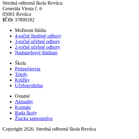
Stredná odborná škola Revúca
Generála Viesta č. 6
05001 Revúca
IČO:
37890182
Možnosti štúdia
4-ročné študijné odbory
3-ročné učebné odbory
2-ročné učebné odbory
Nadstavbové štúdium
Škola
Pedagógovia
Triedy
Krúžky
Učebne/dielne
Ostatné
Aktuality
Kontakt
Rada školy
Žiacka samospráva
Copyright 2026. Stredná odborná škola Revúca