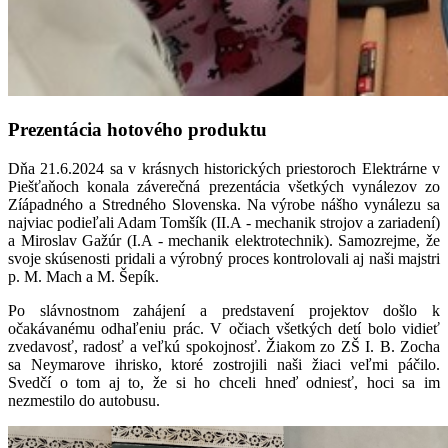
Prezentácia hotového produktu
Dňa 21.6.2024 sa v krásnych historických priestoroch Elektrárne v
Piešťaňoch konala záverečná prezentácia všetkých vynálezov zo
Zíápadného a Stredného Slovenska. Na výrobe nášho vynálezu sa
najviac podieľali Adam Tomšík (II.A - mechanik strojov a zariadení)
a Miroslav Gažúr (I.A - mechanik elektrotechnik). Samozrejme, že
svoje skúsenosti pridali a výrobný proces kontrolovali aj naši majstri
p. M. Mach a M. Šepík.
Po slávnostnom zahájení a predstavení projektov došlo k
očakávanému odhaľeniu prác. V očiach všetkých detí bolo vidieť
zvedavosť, radosť a veľkú spokojnosť. Žiakom zo ZŠ I. B. Zocha
sa Neymarove ihrisko, ktoré zostrojili naši žiaci veľmi páčilo.
Svedčí o tom aj to, že si ho chceli hneď odniesť, hoci sa im
nezmestilo do autobusu.