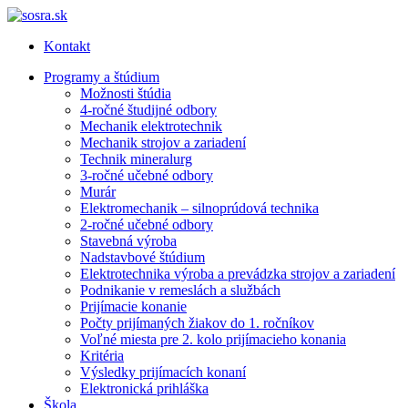
Kontakt
Programy a štúdium
Možnosti štúdia
4-ročné študijné odbory
Mechanik elektrotechnik
Mechanik strojov a zariadení
Technik mineralurg
3-ročné učebné odbory
Murár
Elektromechanik – silnoprúdová technika
2-ročné učebné odbory
Stavebná výroba
Nadstavbové štúdium
Elektrotechnika výroba a prevádzka strojov a zariadení
Podnikanie v remeslách a službách
Prijímacie konanie
Počty prijímaných žiakov do 1. ročníkov
Voľné miesta pre 2. kolo prijímacieho konania
Kritéria
Výsledky prijímacích konaní
Elektronická prihláška
Škola