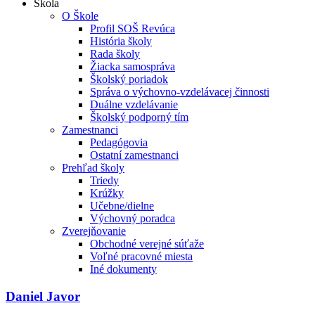
Škola
O Škole
Profil SOŠ Revúca
História školy
Rada školy
Žiacka samospráva
Školský poriadok
Správa o výchovno-vzdelávacej činnosti
Duálne vzdelávanie
Školský podporný tím
Zamestnanci
Pedagógovia
Ostatní zamestnanci
Prehľad školy
Triedy
Krúžky
Učebne/dielne
Výchovný poradca
Zverejňovanie
Obchodné verejné súťaže
Voľné pracovné miesta
Iné dokumenty
Daniel Javor