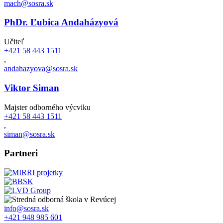
mach@sosra.sk
PhDr. Ľubica Andaházyová
Učiteľ
+421 58 443 1511
,
andahazyova@sosra.sk
Viktor Siman
Majster odborného výcviku
+421 58 443 1511
,
siman@sosra.sk
Partneri
info@sosra.sk
+421 948 985 601