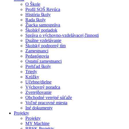
O Škole
Profil SOŠ Revúca
História školy
Rada školy
Žiacka samospráva
Školský poriadok
Správa o výchovno-vzdelávacej činnosti
Duálne vzdelávanie
Školský podporný tím
Zamestnanci
Pedagógovia
Ostatní zamestnanci
Prehľad školy
Triedy
Krúžky
Učebne/dielne
Výchovný poradca
Zverejňovanie
Obchodné verejné súťaže
Voľné pracovné miesta
Iné dokumenty
Projekty
Projekty
MY Machine
BBSK Projekty