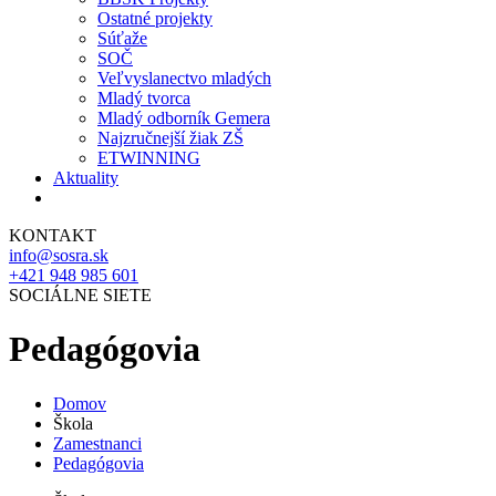
Ostatné projekty
Súťaže
SOČ
Veľvyslanectvo mladých
Mladý tvorca
Mladý odborník Gemera
Najzručnejší žiak ZŠ
ETWINNING
Aktuality
KONTAKT
info@sosra.sk
+421 948 985 601
SOCIÁLNE SIETE
Pedagógovia
Domov
Škola
Zamestnanci
Pedagógovia