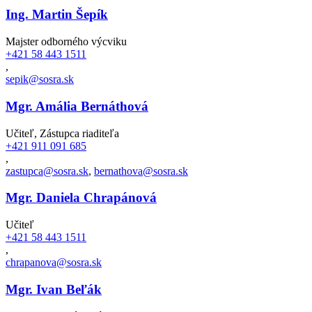
Ing. Martin Šepík
Majster odborného výcviku
+421 58 443 1511
,
sepik@sosra.sk
Mgr. Amália Bernáthová
Učiteľ, Zástupca riaditeľa
+421 911 091 685
,
zastupca@sosra.sk
,
bernathova@sosra.sk
Mgr. Daniela Chrapánová
Učiteľ
+421 58 443 1511
,
chrapanova@sosra.sk
Mgr. Ivan Beľák