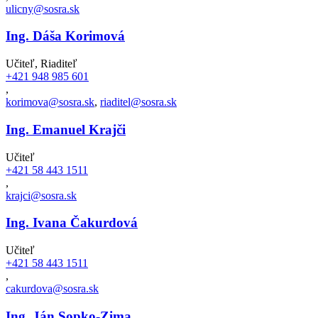
ulicny@sosra.sk
Ing. Dáša Korimová
Učiteľ, Riaditeľ
+421 948 985 601
,
korimova@sosra.sk
,
riaditel@sosra.sk
Ing. Emanuel Krajči
Učiteľ
+421 58 443 1511
,
krajci@sosra.sk
Ing. Ivana Čakurdová
Učiteľ
+421 58 443 1511
,
cakurdova@sosra.sk
Ing. Ján Sopko-Zima